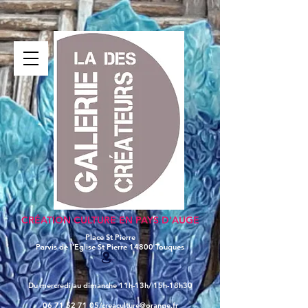
CRÉATION CULTURE EN PAYS D'AUGE
Place St Pierre
Parvis de l’Eglise St Pierre
14800 Touques
Du mercredi au dimanche 11h-13h/ 15h-18h30
06 71 52 71 05/
creaculture@orange.fr