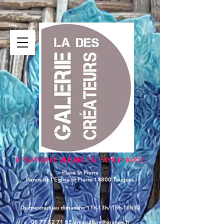
CRÉATION CULTURE EN PAYS D'AUGE
Place St Pierre
Parvis de l’Eglise St Pierre
14800 Touques
Du mercredi au dimanche 11h-13h/ 15h-18h30
06 71 52 71 05/
creaculture@orange.fr