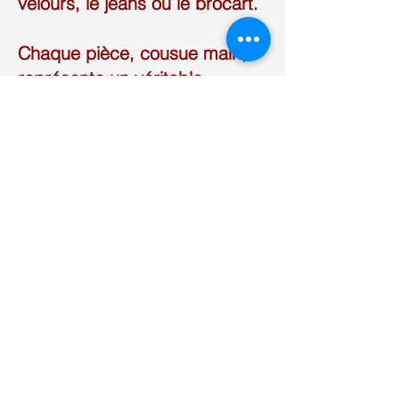
velours, le jeans ou le brocart.
Chaque pièce, cousue main,
représente un véritable
travail d’orfèvre qui rend
chaque pièce unique.
CONTACTS
creaculture@orange.fr
06 71 52 71 05
Inscrivez-vous à notre newsletter