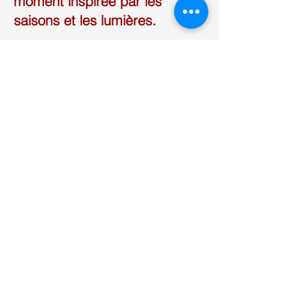
moment inspirée par les
saisons et les lumières.
CONTACTS
creaculture@orange.fr
06 71 52 71 05
Inscrivez-vous à notre newsletter