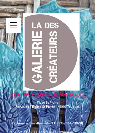
CRÉATION CULTURE EN PAYS D'AUGE
Place St Pierre
Parvis de l’Eglise St Pierre
14800 Touques
Du mercredi au dimanche 11h-13h/ 15h-18h30
06 71 52 71 05/
creaculture@orange.fr