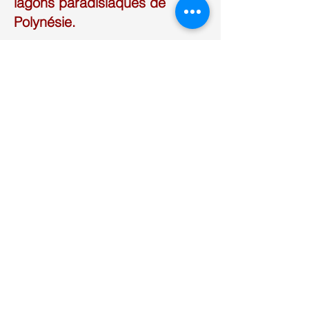
lagons paradisiaques de
Polynésie.
CONTACTS
creaculture@orange.fr
06 71 52 71 05
Inscrivez-vous à notre newsletter