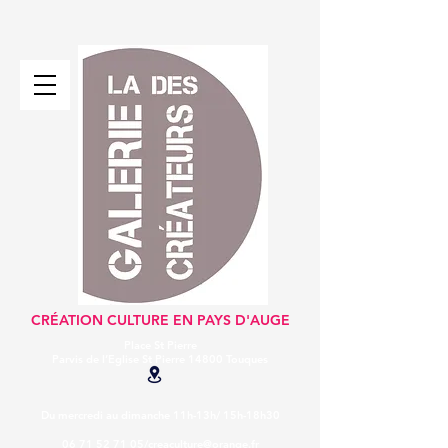
CRÉATION CULTURE EN PAYS D'AUGE
Place St Pierre
Parvis de l’Eglise St Pierre
14800 Touques
Du mercredi au dimanche 11h-13h/ 15h-18h30
06 71 52 71 05/
creaculture@orange.fr